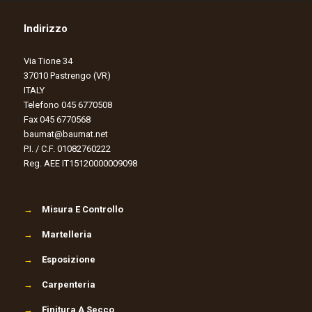
Indirizzo
Via Tione 34
37010 Pastrengo (VR)
ITALY
Telefono 045 6770508
Fax 045 6770568
baumat@baumat.net
P.I. / C.F. 01082760222
Reg. AEE IT15120000009098
→
Misura E Controllo
→
Martelleria
→
Esposizione
→
Carpenteria
→
Finitura A Secco